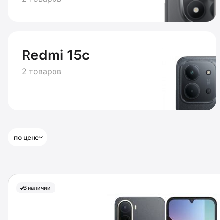
Redmi 15c
2 товаров
по цене
В наличии