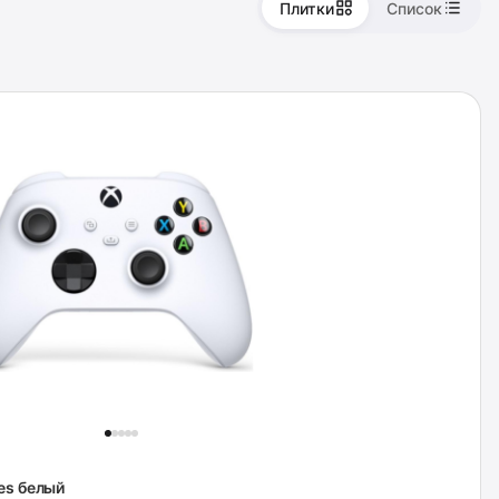
Плитки
Список
es белый