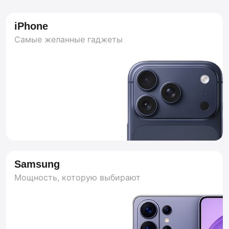
iPhone
Каталог
Самые желанные гаджеты
Мы продаём только качественную
оригинальную технику с гарантией 1 год.
Любим своё дело и заботимся о
клиентах. Хотите купить iPhone в
Великом Новгороде — BestPhone всегда
рядом, в вашем смартфоне или
планшете.
Samsung
Мощность, которую выбирают
Например:
iPhone