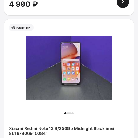
4 990 ₽
В наличии
Xiaomi Redmi Note 13 8/256Gb Midnight Black imei
861678069100841