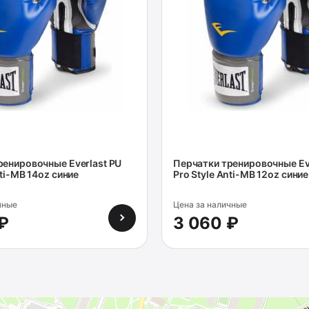
ренировочные Everlast PU
Перчатки тренировочные Ev
nti-MB 14oz синие
Pro Style Anti-MB 12oz синие
чные
Цена за наличные
₽
3 060 ₽