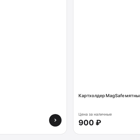
Картхолдер MagSafe мятны
Цена за наличные
900 ₽