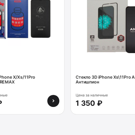
Phone X/Xs/11Pro
Cтекло 3D iPhone Xs\11Pro
 REMAX
Антишпион
чные
Цена за наличные
₽
1 350 ₽