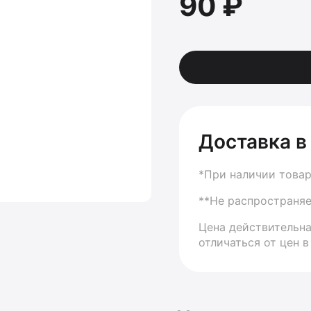
90 ₽
Доставка в
*При наличии товар
**Не распространяе
Цена действительна
отличаться от цен в