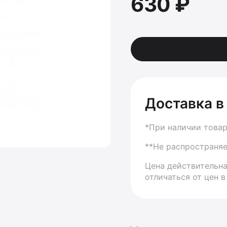
630 ₽
Доставка в
*При наличии товар
**Не распространяе
Цена действительна
отличаться от цен в