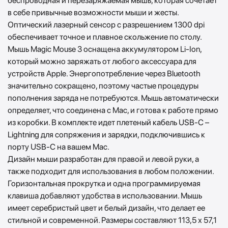
беспроводная и перезаряжаемая мышь, которая сочетает
в себе привычные возможности мыши и жесты.
Оптический лазерный сенсор с разрешением 1300 dpi
обеспечивает точное и плавное скольжение по столу.
Мышь Magic Mouse 3 оснащена аккумулятором Li-Ion,
который можно заряжать от любого аксессуара для
устройств Apple. Энергопотребление через Bluetooth
значительно сокращено, поэтому частые процедуры
пополнения заряда не потребуются. Мышь автоматически
определяет, что соединена с Mac, и готова к работе прямо
из коробки. В комплекте идет плетеный кабель USB-C –
Lightning для сопряжения и зарядки, подключившись к
порту USB-C на вашем Mac.
Дизайн мыши разработан для правой и левой руки, а
также подходит для использования в любом положении.
Горизонтальная прокрутка и одна программируемая
клавиша добавляют удобства в использовании. Мышь
имеет серебристый цвет и белый дизайн, что делает ее
стильной и современной. Размеры составляют 113,5 х 57,1