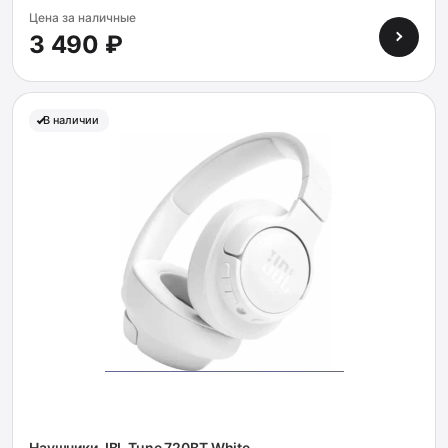
Цена за наличные
3 490 ₽
В наличии
Наушники JBL Tune 720BT White